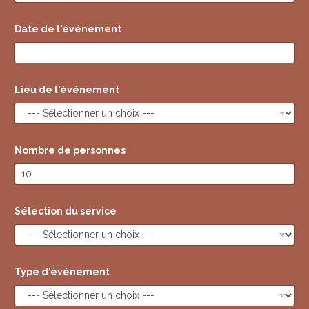
d
Date de l'événement
*
e
E
-
m
a
i
Lieu de l'événement
*
l
/
Nombre de personnes
*
Sélection du service
*
Type d'événement
*