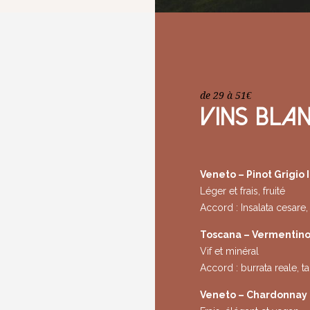
de 29 à 51€
VINS BLAN
Veneto – Pinot Grigio I
Léger et frais, fruité
Accord : Insalata cesare,
Toscana – Vermentino 
Vif et minéral
Accord : burrata reale, 
Veneto – Chardonnay 