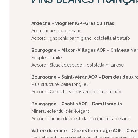
Ardèche – Viognier IGP -Gres du Trias
Aromatique et gourmand
Accord : gnocchis parmigiano, cotoletta al tratufo
Bourgogne – Mâcon-Villages AOP – Château Na
Souple et fruité
Accord : Steack d’espadon, cotoletta milanese
Bourgogne – Saint-Véran AOP – Dom des deux r
Plus structuré, belle longueur
Accord : Cotoletta valdostana, pasta al tratufo
Bourgogne – Chablis AOP – Dom Hamelin
Minéral et tendu, très élégant
Accord : tartare de bœuf classico, insalata cesare
Vallée du rhone – Crozes hermitage AOP – Cave
Frais et rond, légèrement gras, plus gastronomique