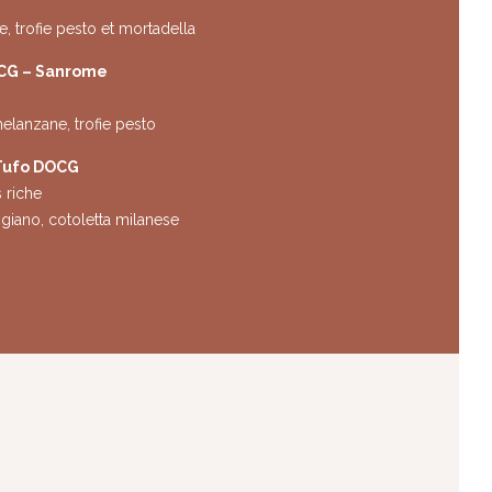
e, trofie pesto et mortadella
OCG – Sanrome
elanzane, trofie pesto
 Tufo DOCG
s riche
giano, cotoletta milanese