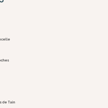
ncelle
oches
s de Tain