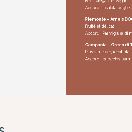
Frais, élégant et vegan
Accord : insalata puglies
Piemonte – Arneis D
Fruité et délicat
Accord : Parmigiana di m
Campania – Greco di
Plus structuré, idéal plat
Accord : gnocchis parmi
S