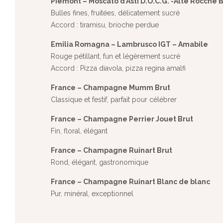
Piemont – Moscato d’Asti D.O.C.G. -Alte Rocche 
Bulles fines, fruitées, délicatement sucré
Accord : tiramisu, brioche perdue
Emilia Romagna – Lambrusco IGT – Amabile
Rouge pétillant, fun et légèrement sucré
Accord : Pizza diavola, pizza regina amalfi
France – Champagne Mumm Brut
Classique et festif, parfait pour célébrer
France – Champagne Perrier Jouet Brut
Fin, floral, élégant
France – Champagne Ruinart Brut
Rond, élégant, gastronomique
France – Champagne Ruinart Blanc de blanc
Pur, minéral, exceptionnel